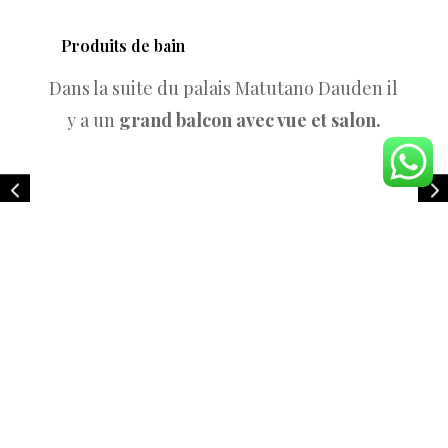
Produits de bain
Dans la suite du palais Matutano Dauden il
y a un
grand balcon avec vue et salon.
Hôtel Palacio Matutano Daudén :
tradition, luxe et excellence dans une
atmosphère accueillante et dans un
environnement inégalé