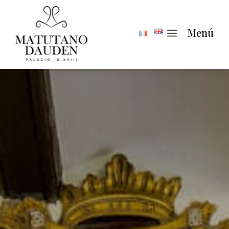
a
Menú