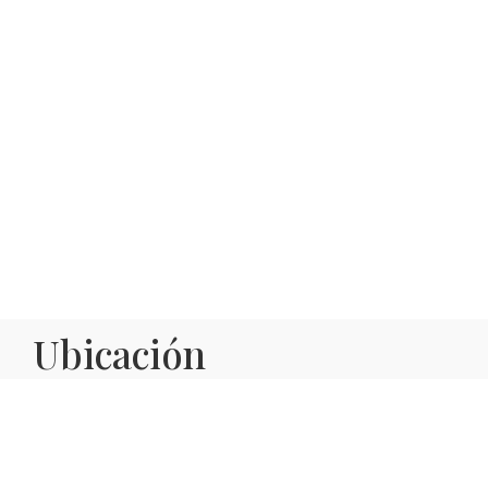
Ubicación
El Palacio Matutano-Dauden, una
hospedería
ubicada en Iglesuela del Cid
, una localidad
situada en el Maestrazgo de Teruel, dividida