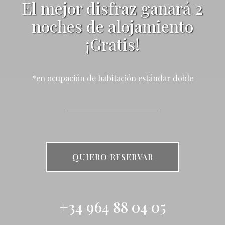
El mejor disfraz ganará 2
noches de alojamiento
¡Gratis!
*en ocupación de habitación estándar doble
QUIERO RESERVAR
+34 964 88 04 05