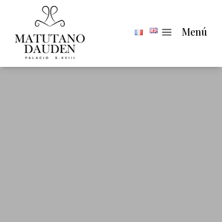
a
Menú